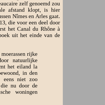
Beaucaire zelf genoemd zou
e afstand klopt, is hier
ussen Nîmes en Arles gaat.
13, die voor een deel door
erst het Canal du Rhône à
boek uit het einde van de
 moerassen rijke
oor natuurlijke
mt het eiland la
bewoond, in den
j eens niet zoo
 die nu door de
nsche woningen