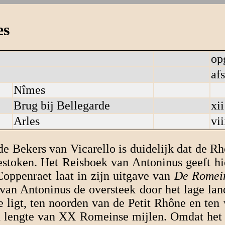
es
op
af
Nîmes
Brug bij Bellegarde
xii
Arles
vii
de Bekers van Vicarello is duidelijk dat de R
stoken. Het Reisboek van Antoninus geeft hi
Coppenraet laat in zijn uitgave van
De Romein
van Antoninus de oversteek door het lage lan
 ligt, ten noorden van de Petit Rhône en ten
en lengte van XX Romeinse mijlen. Omdat he