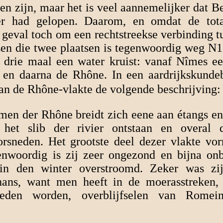
n zijn, maar het is veel aannemelijker dat 
r had gelopen. Daarom, en omdat de total
 geval toch om een rechtstreekse verbinding t
sen die twee plaatsen is tegenwoordig weg N1
 drie maal een water kruist: vanaf Nîmes e
 en daarna de Rhône. In een aardrijkskunde
an de Rhône-vlakte de volgende beschrijving:
men der Rhône breidt zich eene aan étangs en
t het slib der rivier ontstaan en overal d
rsneden. Het grootste deel dezer vlakte vor
nwoordig is zij zeer ongezond en bijna on
 in den winter overstroomd. Zeker was zi
hans, want men heeft in de moerasstreken,
den worden, overblijfselen van Romei