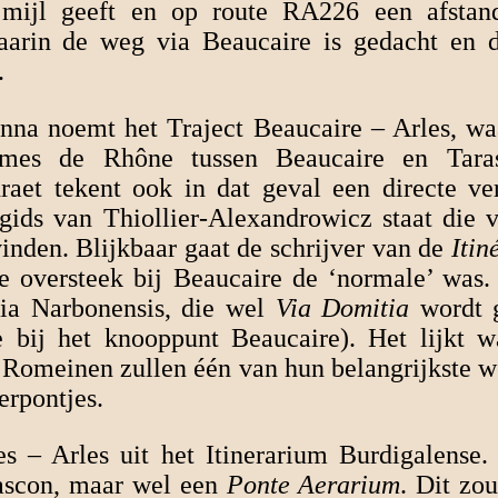
mijl geeft en op route RA226 een afstand
arin de weg via Beaucaire is gedacht en da
.
a noemt het Traject Beaucaire – Arles, waa
mes de Rhône tussen Beaucaire en Taras
raet tekent ook in dat geval een directe v
gids van Thiollier-Alexandrowicz staat die 
vinden. Blijkbaar gaat de schrijver van de
Itin
de oversteek bij Beaucaire de ‘normale’ was.
lia Narbonensis, die wel
Via Domitia
wordt 
e bij het knooppunt Beaucaire). Het lijkt wa
Romeinen zullen één van hun belangrijkste w
erpontjes.
es – Arles uit het Itinerarium Burdigalense
rascon, maar wel een
Ponte Aerarium
. Dit zo