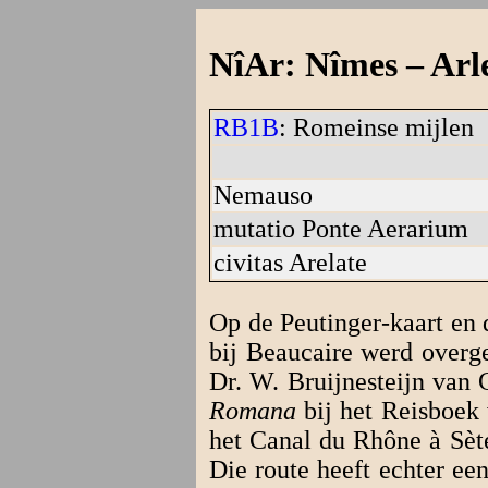
NîAr: Nîmes – Arl
RB1B
: Romeinse mijlen
Nemauso
mutatio Ponte Aerarium
civitas Arelate
Op de Peutinger-kaart en 
bij Beaucaire werd overge
Dr. W. Bruijnesteijn van 
Romana
bij het Reisboek 
het Canal du Rhône à Sète
Die route heeft echter e