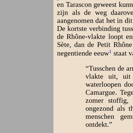
en Tarascon geweest kunne
zijn als de weg daarove
aangenomen dat het in dit
De kortste verbinding tus
de Rhône-vlakte loopt en
Sète, dan de Petit Rhône
1
negentiende eeuw
staat v
“Tusschen de ar
vlakte uit, ui
waterloopen doo
Camargue. Tege
zomer stoffig,
ongezond als t
menschen geme
ontdekt.”