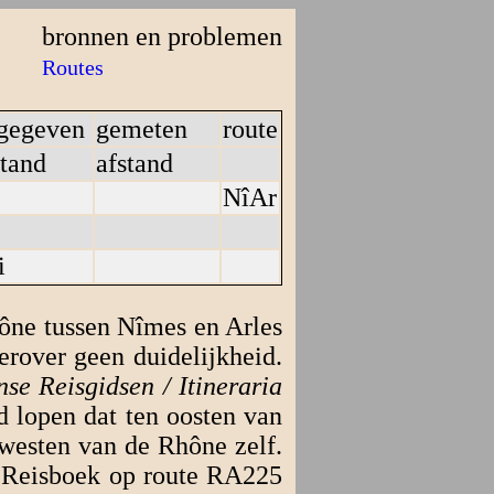
bronnen en problemen
Routes
gegeven
gemeten
route
stand
afstand
NîAr
i
hône tussen Nîmes en Arles
erover geen duidelijkheid.
se Reisgidsen / Itineraria
d lopen dat ten oosten van
 westen van de Rhône zelf.
t Reisboek op route RA225